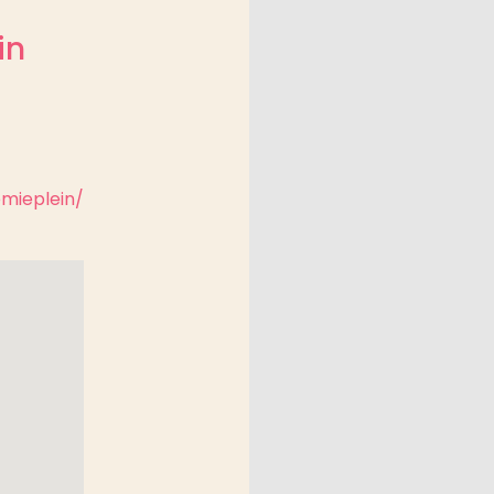
in
mieplein/