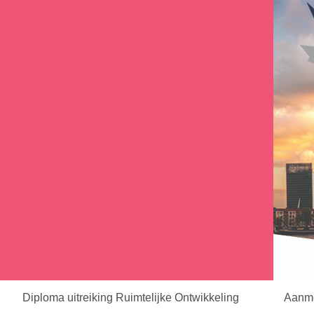
Diploma uitreiking Ruimtelijke Ontwikkeling
Aanm