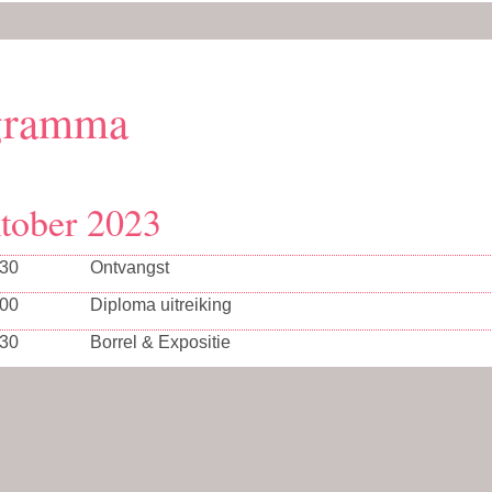
gramma
tober 2023
:30
Ontvangst
:00
Diploma uitreiking
:30
Borrel & Expositie