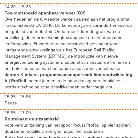
14:20 - 15:25
Toekomstbeeld openbaar vervoer (OV)
Overheden en de OV-sector werken samen aan het programma
Toekomstbeeld OV 2040. De komende jaren verandert er veel op
het gebied van mobiliteit. Onder meer door de groei van de
bevolking, de enorme woningbouwopgave en een duurzame
leefomgeving. Er wordt een toekomstbeeld geschetst waar
intrigerende ontwikkelingen als het European Rail Traffic
Management System (ERTMS), de introductie van nieuwe
energievoorziening systemen, automatisch bestuurde treinen en
het beter benutten van bestaande assets deel van uitmaken.
Jeroen Klinkers, programmamanager mobiliteitsontwikkeling
bij ProRail
, neemt je mee in de ontwikkelagenda. In pitches
worden technologische ontwikkelingen nader toegelicht.
15:25 - 15:55
Pauze
15:55 - 17:00
Routekaart duurzaamheid
Voor verduurzaming van het spoor focust ProRail op vier sporen:
duurzame mobiliteit, energie, natuur en materialen.
Katja Nelissen, beleidsadviseur duurzaamheid, ambassadeur