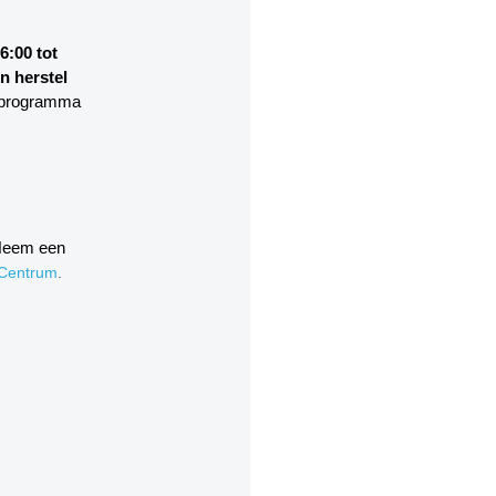
6:00 tot
n herstel
t programma
 Neem een
Centrum
.