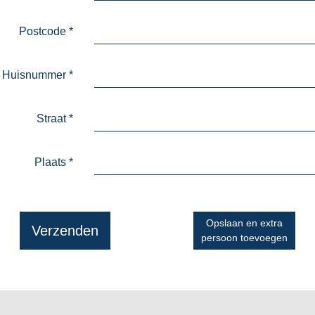
Postcode
*
Huisnummer
*
Straat
*
Plaats
*
Opslaan en extra
Verzenden
persoon toevoegen