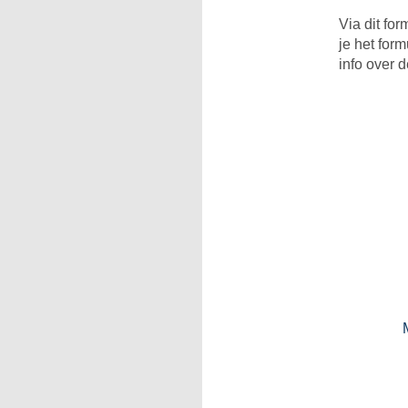
Via dit fo
je het for
info over d