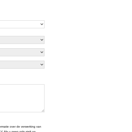
rmatie over de verwerking van
 Als u geen prijs stelt op