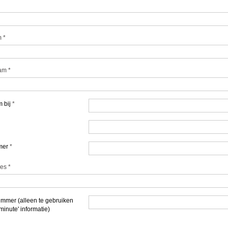
m
*
am
*
 bij
*
mer
*
res
*
mmer (alleen te gebruiken
 minute' informatie)