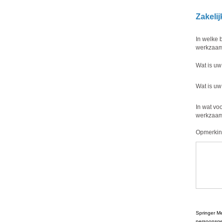
Zakeli
In welke 
werkzaa
Wat is uw
Wat is uw
In wat voo
werkzaa
Opmerki
Springer Me
persoonsge