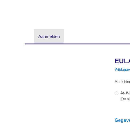
Aanmelden
EULA
Vrijdagav
Maak hie
Ja, ik
[De bi
Gegev