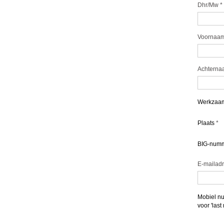
Dhr/Mw
*
Voornaa
Achterna
Werkzaam
Plaats
*
BIG-num
E-mailad
Mobiel nu
voor 'last