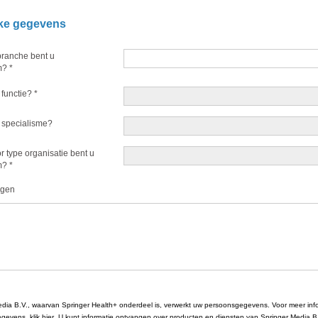
jke gegevens
branche bent u
m?
*
 functie?
*
 specialisme?
r type organisatie bent u
m?
*
ngen
dia B.V., waarvan Springer Health+ onderdeel is, verwerkt uw persoonsgegevens. Voor meer info
gevens, klik
hier
. U kunt informatie ontvangen over producten en diensten van Springer Media B.V.