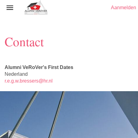
Aanmelden
Contact
Alumni VeRoVer's First Dates
Nederland
r.e.g.w.bressers@hr.nl