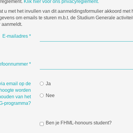
yreglement.
Klik hier voor ons privacyreglement.
t u met het invullen van dit aanmeldingsformulier akkoord met 
evens om emails te sturen m.b.t. de Studium Generale activitei
r aanmeldt.
E-mailadres
*
lefoonnummer
*
 via email op de
Ja
hoogte worden
Nee
ouden van het
SG-programma?
Ben je FHML-honours student?