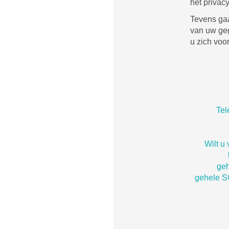
het privac
Tevens gaa
van uw geg
u zich voo
Te
Wilt u
geh
gehele 