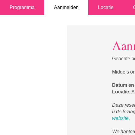
Programma
Aanmelden
Locatie
Aan
Geachte be
Middels on
Datum en 
Locatie:
A
Deze reser
u de lezing
website
.
We hantere