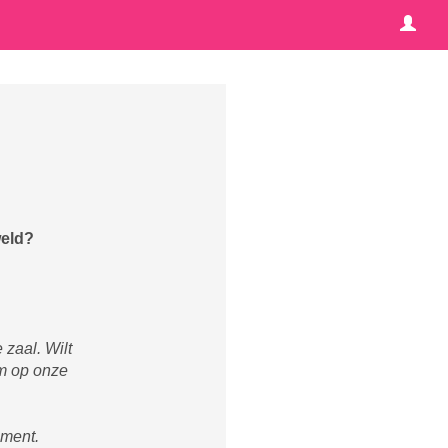
weld?
 zaal. Wilt
am op onze
ement.