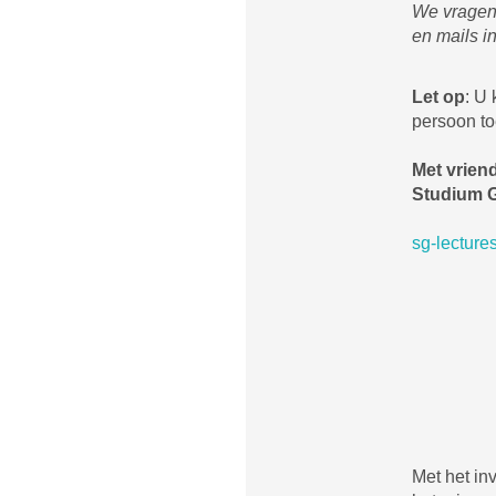
We vragen 
en mails i
Let op
: U
persoon to
Met vriend
Studium 
sg-lecture
Met het in