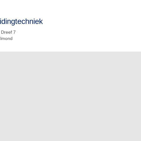
dingtechniek
 Dreef 7
elmond