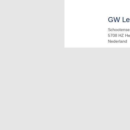
GW Lei
Schootense
5708 HZ H
Nederland