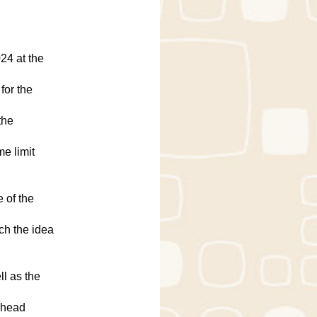
24 at the
for the
the
me limit
 of the
ch the idea
ll as the
(head