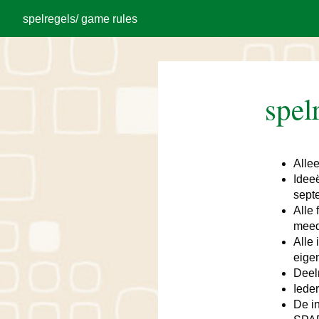
spelregels/ game rules
spel
Alle
Idee
sept
Alle
meed
Alle
eige
Deel
Iede
De i