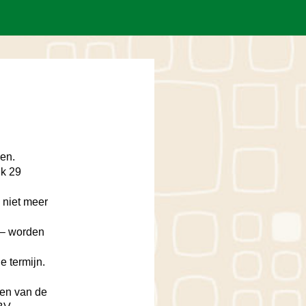
en.
jk 29
 niet meer
 – worden
 termijn.
een van de