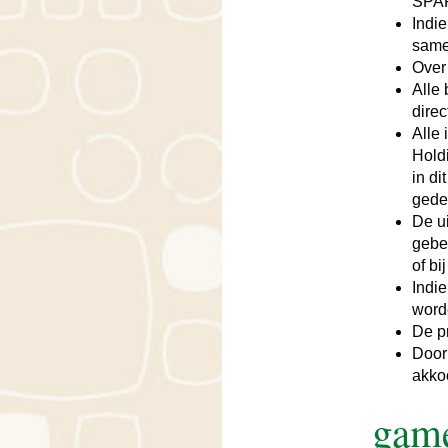
SPAR
Indi
samen
Over
Alle
dire
Alle
Hold
in d
gede
De u
gebe
of b
Indi
word
De p
Door
akko
gam