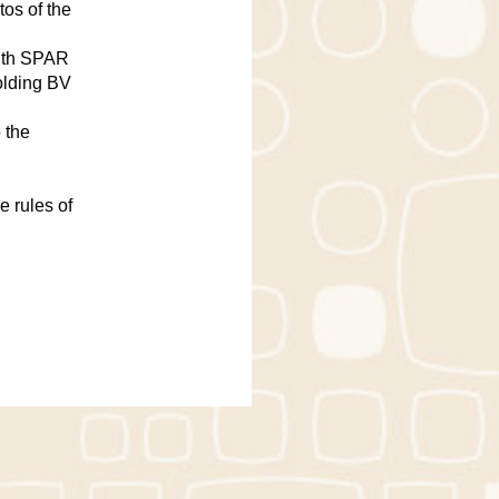
os of the
with SPAR
olding BV
 the
e rules of