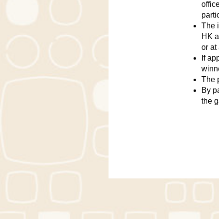
offi
parti
The i
HK an
or at
If ap
winn
The 
By pa
the 