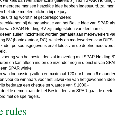
 winkels dan wel anderszins gelieerd zijn aan SPAR Holding 
en meerdere mensen hetzelfde idee hebben ingestuurd, zal men
 het idee moeten pitchen bij de jury.
 de uitslag wordt niet gecorrespondeerd.
 betrokkenen bij de organisatie van het Beste Idee van SPAR a
ctie van SPAR Holding BV zijn uitgesloten van deelname.
 ideeën zullen inzichtelijk worden gemaakt aan medewerkers 
ing BV (hoofdkantoor, DC), winkels en medewerkers van DIFS.
it kader persoonsgegevens en/of foto’s van de deelnemers word
eld.
itvoering van het beste idee zal in overleg met SPAR Holding 
uren en kan alleen indien de inzender nog in dienst is van SP
ij een SPAR winkel.
en van toepassing zullen er maximaal 120 uur binnen 6 maande
en voor de winnaars voor het uitwerken van het gewonnen idee
rijs bedraagt een cheque ter waarde van € 1000,-.
 deel te nemen aan de het Beste Idee van SPAR gaat de deeln
ord met de spelregels.
e rules