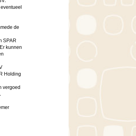
BV.
 eventueel
lsmede de
van SPAR
 Er kunnen
en
BV
AR Holding
n vergoed
.
emer