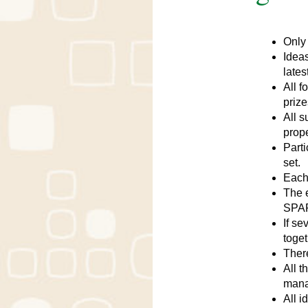
Only 
Idea
latest
All f
prize
All s
prop
Parti
set.
Each 
The 
SPAR
If se
toget
There
All t
mana
All 