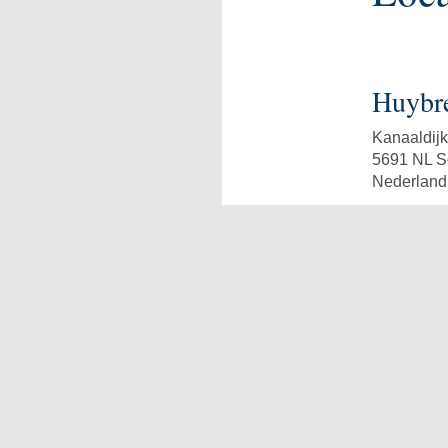
Huybre
Kanaaldijk
5691 NL 
Nederland