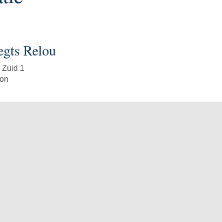
gts Relou
 Zuid 1
Son