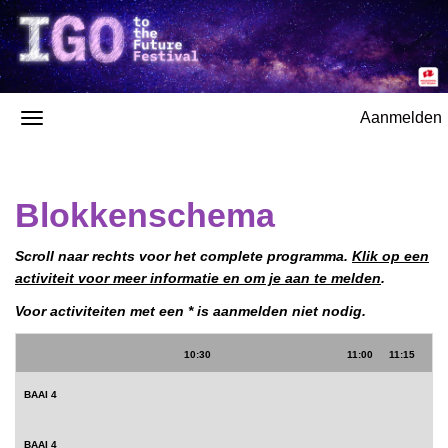
Aanmelden
Blokkenschema
Scroll naar rechts voor het complete programma.
Klik op een
activiteit voor meer informatie en om je aan te melden
.
Voor activiteiten met een * is aanmelden niet nodig.
10:30
11:00
11:15
1
BAAI 4
BAAI 4