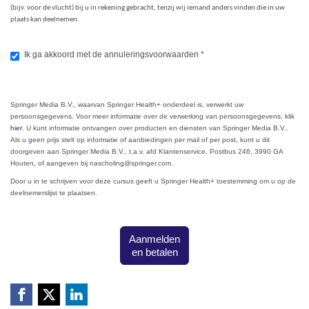
(bijv. voor de vlucht) bij u in rekening gebracht, tenzij wij iemand anders vinden die in uw
plaats kan deelnemen.
Ik ga akkoord met de annuleringsvoorwaarden
*
Springer Media B.V., waarvan Springer Health+ onderdeel is, verwerkt uw
persoonsgegevens. Voor meer informatie over de verwerking van persoonsgegevens, klik
hier
. U kunt informatie ontvangen over producten en diensten van Springer Media B.V..
Als u geen prijs stelt op informatie of aanbiedingen per mail of per post, kunt u dit
doorgeven aan Springer Media B.V., t.a.v. afd Klantenservice, Postbus 246, 3990 GA
Houten, of aangeven bij nascholing@springer.com.
Door u in te schrijven voor deze cursus geeft u Springer Health+ toestemming om u op de
deelnemerslijst te plaatsen.
Aanmelden
en betalen