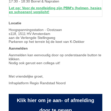
17:30 - 18:30 Borrel & Napraten
Let op: Voor de rondleiding zijn PBM's (helmen, hesjes
en schoenen) verplicht!
Locatie
Hoogspanningsstation - Oostzaan
s118, 1511 HV Amsterdam
aan de Verlengde Stellingweg
Parkeren op het terrein bij de keet van K-Dekker
Aanmelden
Aanmelden kan eenvoudig door op onderstaande button te
klikken.
Nodig ook gerust een collega uit!
Met vriendelijke groet,
Infraplatform Regio Randstad Noord
Klik hier om je aan- of afmelding
door te geven