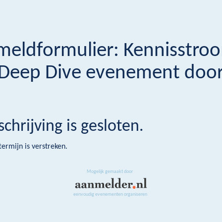
eldformulier: Kennisstroo
Deep Dive evenement door
o
schrijving is gesloten.
termijn is verstreken.
Mogelijk gemaakt door
eenvoudig evenementen organiseren