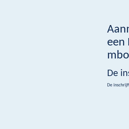
Aanm
een 
mb
De in
De inschrijf