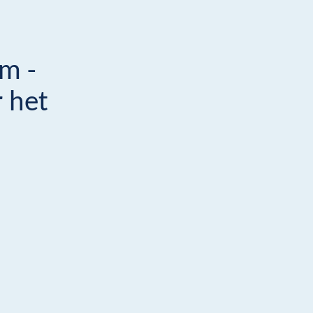
m -
 het