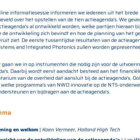
nline informatiesessie informeren we iedereen uit het brede
eveld over het opstellen van de tien actieagenda’s. We geve
ctieagenda’s al ontwikkeld worden, welke partijen hieraan bi
e de ontwikkeling zich bevindt en hoe de planning van het g
ruit ziet. De eerste tussentijdse resultaten van de actieage
ystems and Integrated Photonics zullen worden gepresentee
 gaan we in op instrumenten die nodig zijn voor de uitvoeri
a’s. Daarbij wordt eerst aandacht besteed aan het financiël
tarium van de overheid dat aansluit bij de actieagenda’s. O
t welke programma’s van NWO innovatie op de NTS-onderw
dersteunen en bijdragen aan de actieagenda’s.
mma
ening en welkom
|
Koen Vermeer, Holland High Tech
rzicht van de ontwikkeling van de actieagenda’s
|
Leo W