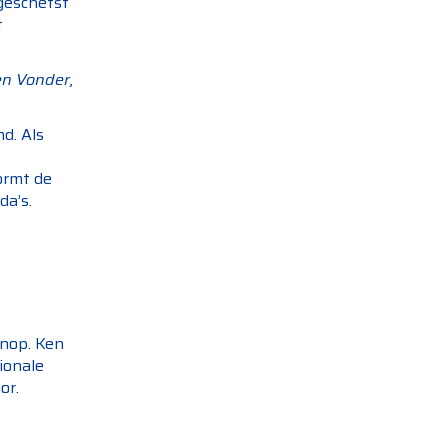
geschetst
t
n Vonder,
d. Als
ormt de
da’s.
knop. Ken
ionale
or.