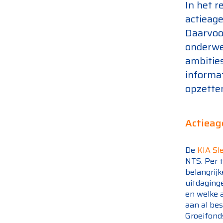
In het 
actieage
Daarvoo
onderwer
ambities
informat
opzetten
Actieag
De
KIA Sl
NTS. Per 
belangrijk
uitdaginge
en welke a
aan al bes
Groeifonds