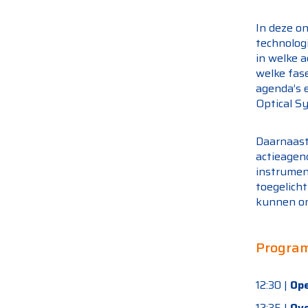
In deze o
technologi
in welke a
welke fas
agenda’s e
Optical S
Daarnaast
actieagend
instrumen
toegelich
kunnen on
Progra
12:30 |
Op
12:35 |
Ove