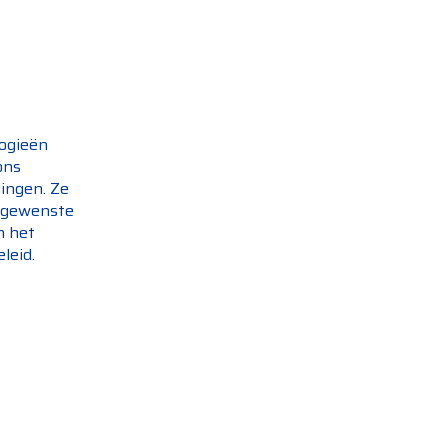
logieën
ons
ingen. Ze
ongewenste
n het
eleid.