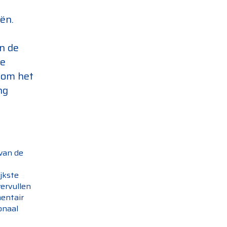
ën.
n de
ze
ndom het
ing
van de
ijkste
vervullen
mentair
onaal