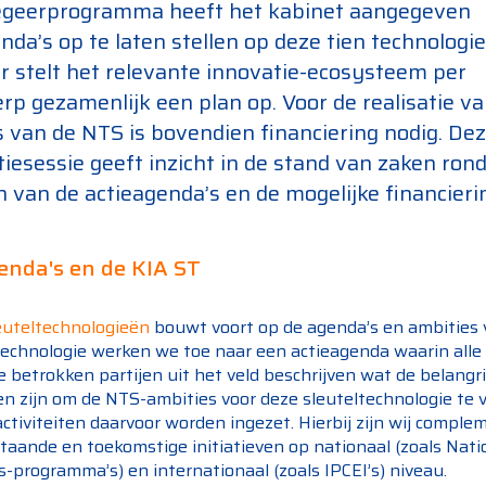
regeerprogramma heeft het kabinet aangegeven
nda’s op te laten stellen op deze tien technologie
r stelt het relevante innovatie-ecosysteem per
p gezamenlijk een plan op. Voor de realisatie va
 van de NTS is bovendien financiering nodig. De
iesessie geeft inzicht in de stand van zaken ro
 van de actieagenda’s en de mogelijke financier
enda's en de KIA ST
euteltechnologieën
bouwt voort op de agenda’s en ambities 
technologie werken we toe naar een actieagenda waarin alle
e betrokken partijen uit het veld beschrijven wat de belangr
n zijn om de NTS-ambities voor deze sleuteltechnologie te 
ctiviteiten daarvoor worden ingezet. Hierbij zijn wij comple
taande en toekomstige initiatieven op nationaal (zoals Nati
-programma’s) en internationaal (zoals IPCEI’s) niveau.