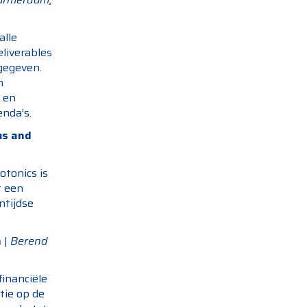
alle
eliverables
gegeven.
n
a en
nda’s.
ms and
tonics is
t een
ntijdse
n
|
Berend
inanciële
tie op de