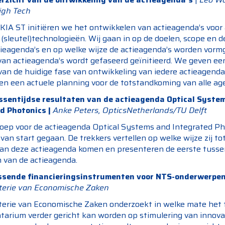
igh Tech
KIA ST initiëren we het ontwikkelen van actieagenda’s voor 
e (sleutel)technologieën. Wij gaan in op de doelen, scope en d
tieagenda’s en op welke wijze de actieagenda’s worden vorm
van actieagenda’s wordt gefaseerd geïnitieerd. We geven ee
van de huidige fase van ontwikkeling van iedere actieagend
en een actuele planning voor de totstandkoming van alle age
ssentijdse resultaten van de actieagenda Optical Syste
d Photonics |
Anke Peters, OpticsNetherlands/TU Delft
oep voor de actieagenda Optical Systems and Integrated Pho
 van start gegaan. De trekkers vertellen op welke wijze zij to
 van deze actieagenda komen en presenteren de eerste tusse
n van de actieagenda.
ssende financieringsinstrumenten voor NTS-onderwerpe
sterie van Economische Zaken
terie van Economische Zaken onderzoekt in welke mate het f
tarium verder gericht kan worden op stimulering van innova