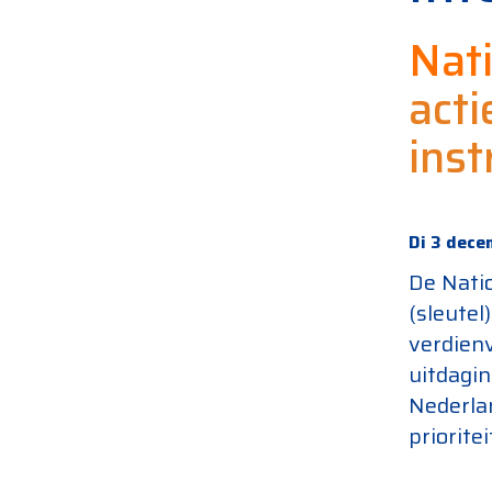
Nati
act
ins
Di 3 dece
De Natio
(sleutel
verdienv
uitdagin
Nederla
priorite