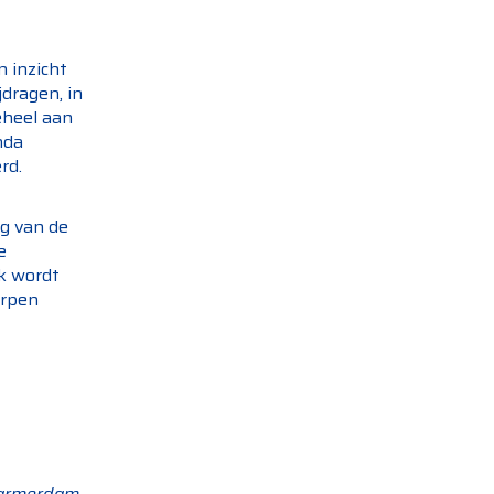
n inzicht
jdragen, in
eheel aan
nda
rd.
ng van de
e
ok wordt
erpen
armerdam,