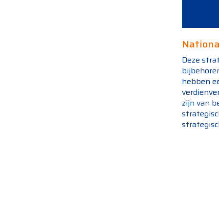
Nationa
Deze strat
bijbehore
hebben een
verdienve
zijn van 
strategis
strategis