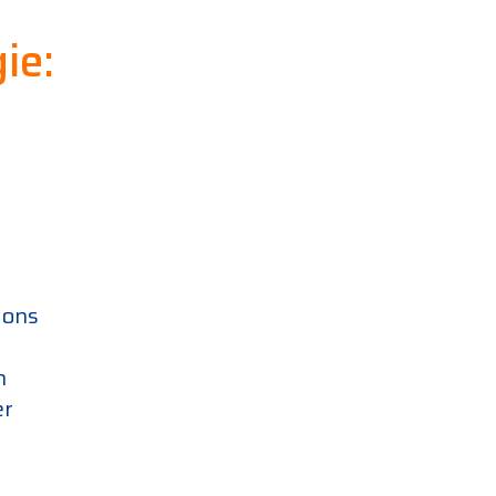
ie:
 ons
n
er