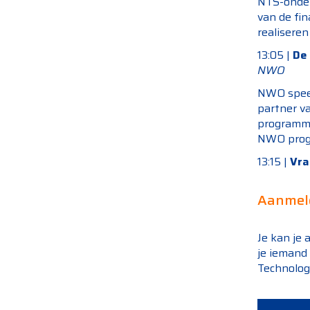
NTS-onder
van de fi
realiseren
13:05 |
De 
NWO
NWO speelt
partner v
programme
NWO progr
13:15 |
Vra
Aanmel
Je kan je
je iemand
Technologi