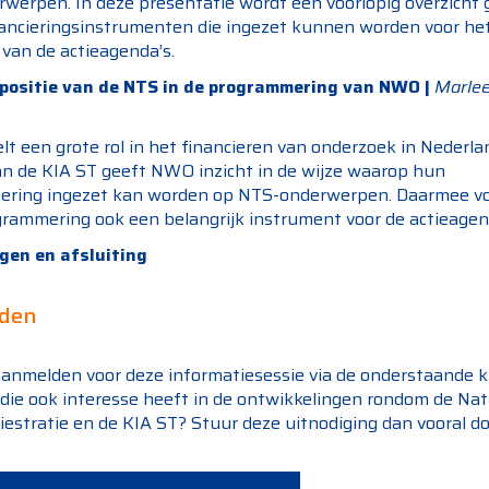
werpen. In deze presentatie wordt een voorlopig overzicht 
nancieringsinstrumenten die ingezet kunnen worden voor he
 van de actieagenda’s.
positie van de NTS in de programmering van NWO |
Marlee
 een grote rol in het financieren van onderzoek in Nederlan
an de KIA ST geeft NWO inzicht in de wijze waarop hun
ring ingezet kan worden op NTS-onderwerpen. Daarmee v
ammering ook een belangrijk instrument voor de actieagen
gen en afsluiting
den
 aanmelden voor deze informatiesessie via de onderstaande 
 die ook interesse heeft in de ontwikkelingen rondom de Nat
estratie en de KIA ST? Stuur deze uitnodiging dan vooral do