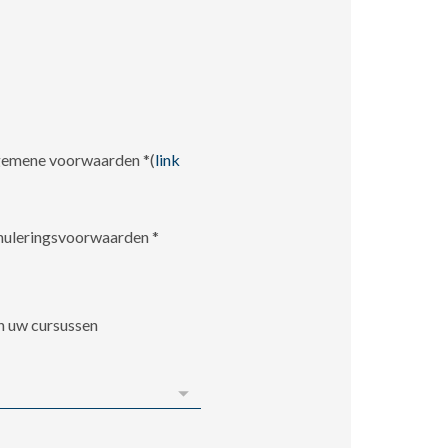
lgemene voorwaarden
*
(
link
nnuleringsvoorwaarden
*
n uw cursussen