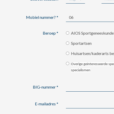
Mobiel nummer?
*
Beroep
*
AIOS Sportgeneeskunde
Sportartsen
Huisartsen/kaderarts b
Overige geïnteresseerde spec
specialismen
BIG-nummer
*
E-mailadres
*