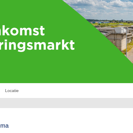
Locatie
mma