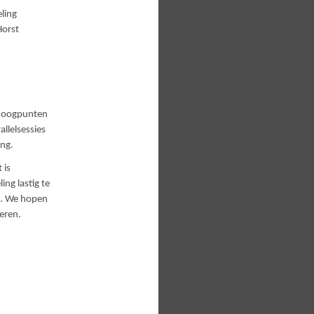
ling
Horst
e oogpunten
llelsessies
ing.
 is
ng lastig te
t. We hopen
eren.