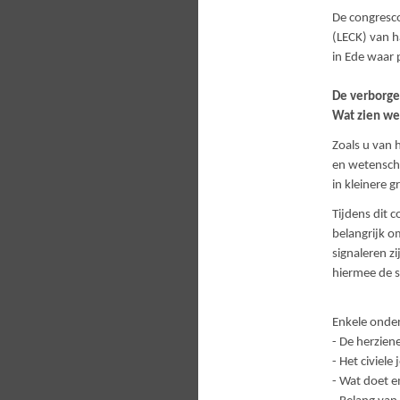
De congresc
(LECK) van h
in Ede waar 
De verborge
Wat zien we
Zoals u van 
en wetenscha
in kleinere g
Tijdens dit 
belangrijk o
signaleren z
hiermee de s
Enkele onde
- De herziene
- Het civiele
- Wat doet e