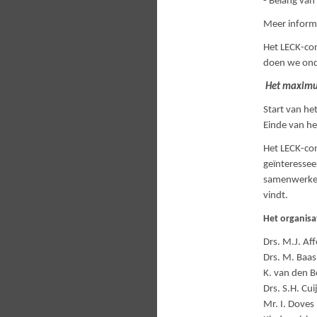
- Belang van
Meer informa
Het LECK-cong
doen we ond
Het maximum
Start van he
Einde van he
Het LECK-con
geïnteressee
samenwerken 
vindt.
Het organisa
Drs. M.J. Af
Drs. M. Baas
K. van den B
Drs. S.H. Cui
Mr. I. Doves 