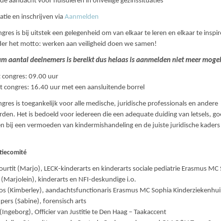
 de aandacht voor huisdieren in onveilige gezinssituaties
tie en inschrijven via
Aanmelden
res is bij uitstek een gelegenheid om van elkaar te leren en elkaar te inspir
er het motto: werken aan veiligheid doen we samen!
 aantal deelnemers is bereikt dus helaas is aanmelden niet meer mogel
t congres: 09.00 uur
t congres: 16.40 uur met een aansluitende borrel
gres is toegankelijk voor alle medische, juridische professionals en andere
rden. Het is bedoeld voor iedereen die een adequate duiding van letsels, g
bij een vermoeden van kindermishandeling en de juiste juridische kaders 
tiecomité
fourtit (Marjo), LECK-kinderarts en kinderarts sociale pediatrie Erasmus MC
 (Marjolein), kinderarts en NFI-deskundige i.o.
os (Kimberley), aandachtsfunctionaris Erasmus MC Sophia Kinderziekenhui
jpers (Sabine), forensisch arts
(Ingeborg), Officier van Justitie te Den Haag – Taakaccent