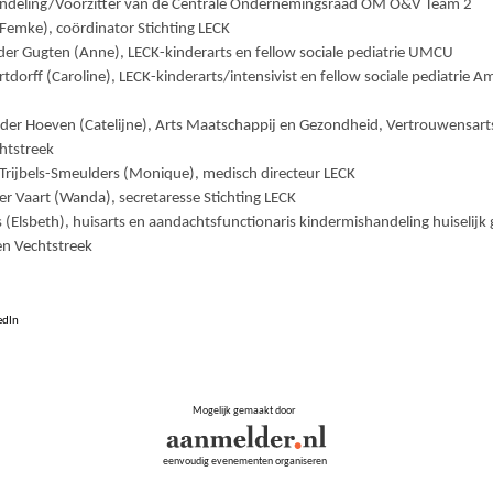
ndeling/Voorzitter van de Centrale Ondernemingsraad OM O&V Team 2
Femke), coördinator Stichting LECK
 der Gugten (Anne), LECK-kinderarts en fellow sociale pediatrie UMCU
rtdorff (Caroline), LECK-kinderarts/intensivist en fellow sociale pediatrie 
n der Hoeven (Catelijne), Arts Maatschappij en Gezondheid, Vertrouwensarts
htstreek
Trijbels-Smeulders (Monique), medisch directeur LECK
er Vaart (Wanda), secretaresse Stichting LECK
 (Elsbeth), huisarts en aandachtsfunctionaris kindermishandeling huiselijk
en Vechtstreek
edIn
Mogelijk gemaakt door
eenvoudig evenementen organiseren