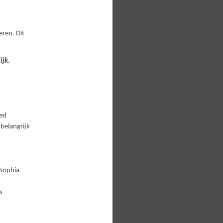
eren. Dit
ijk.
oed
belangrijk
 Sophia
s