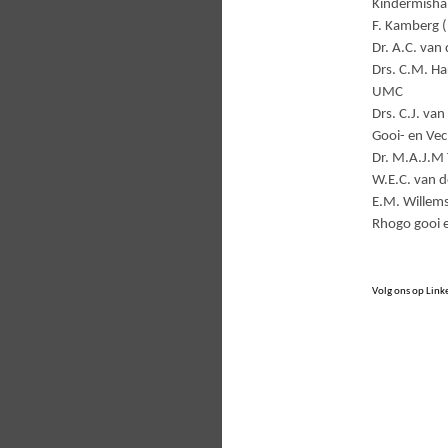
Kindermisha
F. Kamberg (
Dr. A.C. van
Drs. C.M. Ha
UMC
Drs. C.J. va
Gooi- en Vec
Dr. M.A.J.M 
W.E.C. van d
E.M. Willems
Rhogo gooi 
Volg ons op
Link