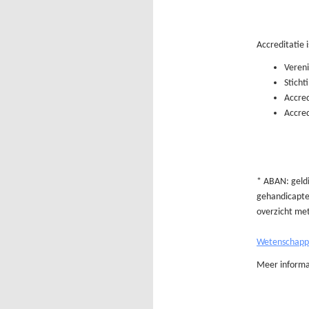
Accreditatie 
Vereni
Sticht
Accre
Accred
* ABAN: geldi
gehandicapte
overzicht met
Wetenschappe
Meer informa