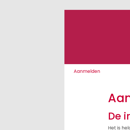
Aanmelden
Aa
De i
Het is he