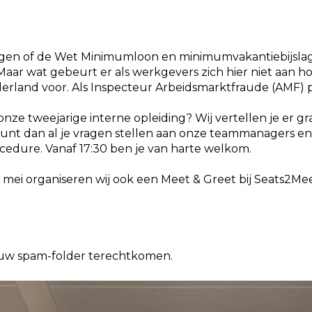
ngen of de Wet Minimumloon en minimumvakantiebijslag
aar wat gebeurt er als werkgevers zich hier niet aan ho
ederland voor. Als Inspecteur Arbeidsmarktfraude (AMF) 
nze tweejarige interne opleiding? Wij vertellen je er g
 kunt dan al je vragen stellen aan onze teammanagers e
rocedure. Vanaf 17:30 ben je van harte welkom.
i organiseren wij ook een Meet & Greet bij Seats2Meet i
jouw spam-folder terechtkomen.