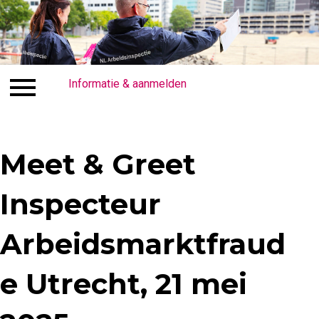
Inloggen
Informatie & aanmelden
Overige informatie en contact
In
Meet & Greet
Inspecteur
Arbeidsmarktfraud
e Utrecht​​, 21 mei