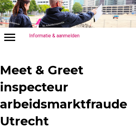
Inloggen
Informatie & aanmelden
Overige informatie en contact
In
Meet & Greet
inspecteur
arbeidsmarktfraude
Utrecht​​