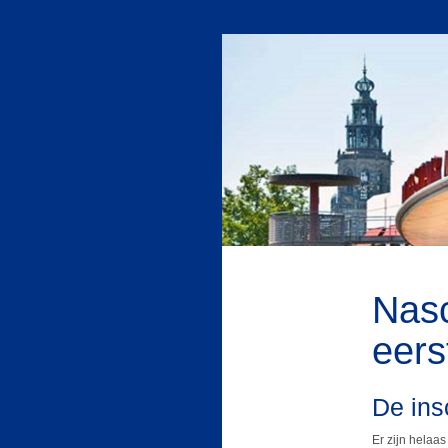
Nasc
eerst
De insc
Er zijn helaa