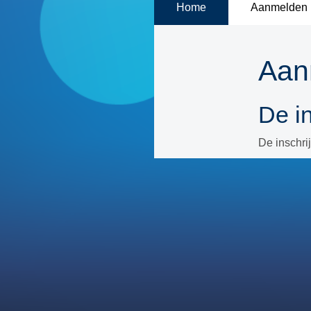
Home
Aanmelden
Aan
De in
De inschrij