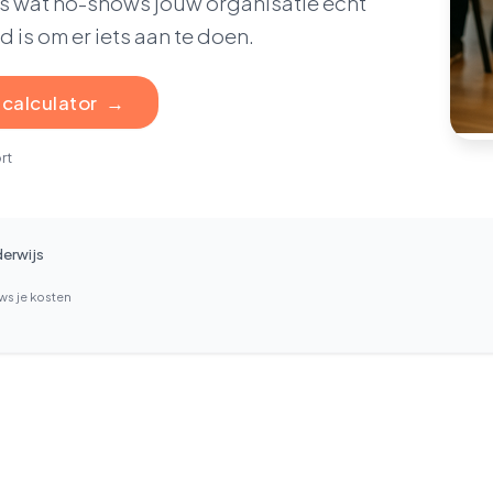
ies wat no-shows jouw organisatie écht
d is om er iets aan te doen.
 calculator
→
rt
derwijs
s je kosten