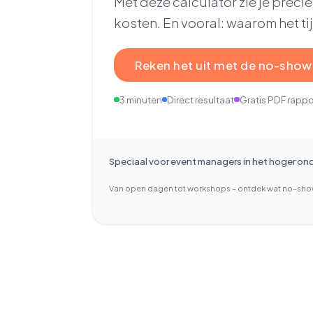
Met deze calculator zie je prec
kosten. En vooral: waarom het tij
Reken het uit met de no-show
3 minuten
Direct resultaat
Gratis PDF rappo
Speciaal voor event managers in het hoger on
Van open dagen tot workshops – ontdek wat no-show