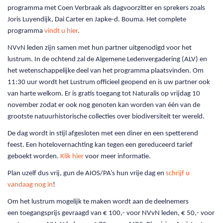
programma met Coen Verbraak als dagvoorzitter en sprekers zoals
Joris Luyendijk, Dai Carter en Japke-d. Bouma. Het complete
programma
vindt u hier
.
NVvN leden zijn samen met hun partner uitgenodigd voor het
lustrum. In de ochtend zal de Algemene Ledenvergadering (ALV) en
het wetenschappelijke deel van het programma plaatsvinden. Om
11:30 uur wordt het Lustrum officieel geopend en is uw partner ook
van harte welkom. Er is gratis toegang tot Naturalis op vrijdag 10
november zodat er ook nog genoten kan worden van één van de
grootste natuurhistorische collecties over biodiversiteit ter wereld.
De dag wordt in stijl afgesloten met een diner en een spetterend
feest. Een h
otelovernachting kan tegen een gereduceerd tarief
geboekt worden.
Klik hier
voor meer informatie.
Plan uzelf dus vrij, gun de AIOS/PA’s hun vrije dag en
schrijf u
vandaag nog in
!
Om het lustrum mogelijk te maken wordt aan de deelnemers
een toegangsprijs gevraagd van € 100,- voor NVvN leden, € 50,- voor