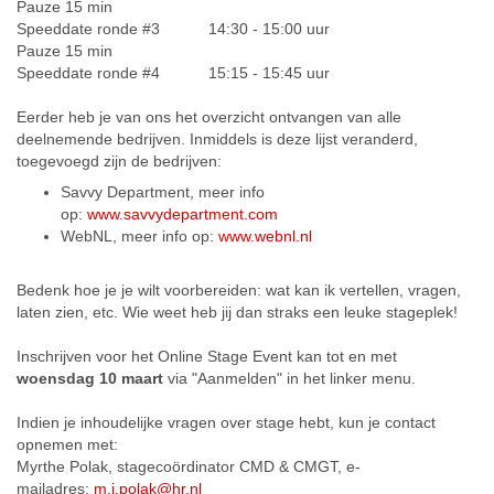
Pauze 15 min
Speeddate ronde #3 14:30 - 15:00 uur
Pauze 15 min
Speeddate ronde #4 15:15 - 15:45 uur
Eerder heb je van ons het overzicht ontvangen van alle
deelnemende bedrijven. Inmiddels is deze lijst veranderd,
toegevoegd zijn de bedrijven:
Savvy Department, meer info
op:
www.savvydepartment.com
WebNL, meer info op:
www.webnl.nl
Bedenk hoe je je wilt voorbereiden: wat kan ik vertellen, vragen,
laten zien, etc. Wie weet heb jij dan straks een leuke stageplek!
Inschrijven voor het Online Stage Event kan tot en met
woensdag 10 maart
via "Aanmelden" in het linker menu.
Indien je inhoudelijke vragen over stage hebt, kun je contact
opnemen met:
Myrthe Polak, stagecoördinator CMD & CMGT, e-
mailadres:
m.j.polak@hr.nl