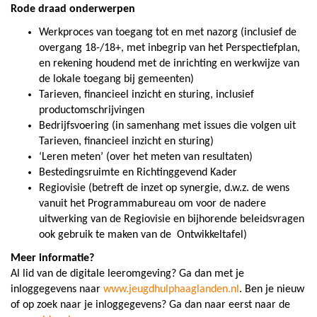
Rode draad onderwerpen
Werkproces van toegang tot en met nazorg (inclusief de
overgang 18-/18+, met inbegrip van het Perspectiefplan,
en rekening houdend met de inrichting en werkwijze van
de lokale toegang bij gemeenten)
Tarieven, financieel inzicht en sturing, inclusief
productomschrijvingen
Bedrijfsvoering (in samenhang met issues die volgen uit
Tarieven, financieel inzicht en sturing)
‘Leren meten’ (over het meten van resultaten)
Bestedingsruimte en Richtinggevend Kader
Regiovisie (betreft de inzet op synergie, d.w.z. de wens
vanuit het Programmabureau om voor de nadere
uitwerking van de Regiovisie en bijhorende beleidsvragen
ook gebruik te maken van de Ontwikkeltafel)
Meer informatie?
A
l
lid van de digitale leeromgeving? Ga dan met je
inloggegevens naar
www.jeugdhulphaaglanden.nl
. Ben je nieuw
of op zoek naar je inloggegevens? Ga dan naar eerst naar de