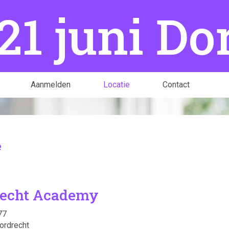
Aanmelden
Locatie
Contact
e
recht Academy
77
ordrecht