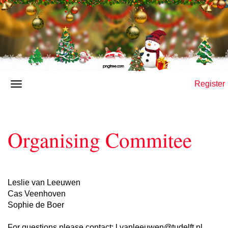
Register
Organising Commitee
Leslie van Leeuwen
Cas Veenhoven
Sophie de Boer
For questions please contact:
l.vanleeuwen@tudelft.nl