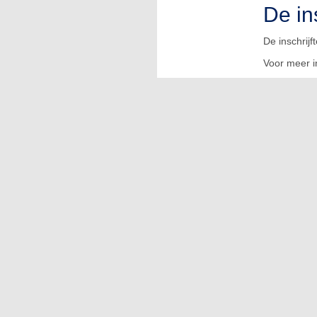
De in
De inschrijf
Voor meer i