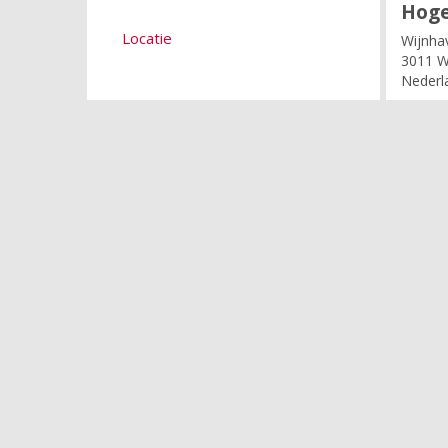
Hoge
Locatie
Wijnha
3011 W
Nederl