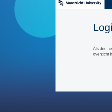
Log
Als deelne
overzicht 