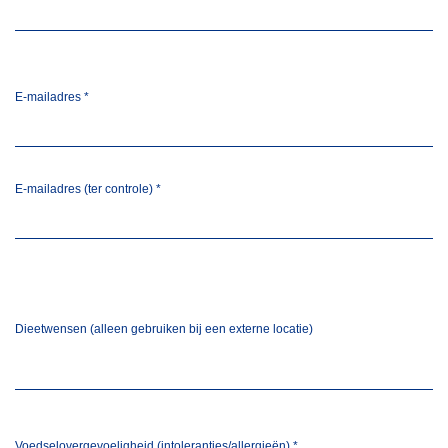
E-mailadres
*
E-mailadres (ter controle)
*
Dieetwensen (alleen gebruiken bij een externe locatie)
Voedselovergevoeligheid (intoleranties/allergieën)
*