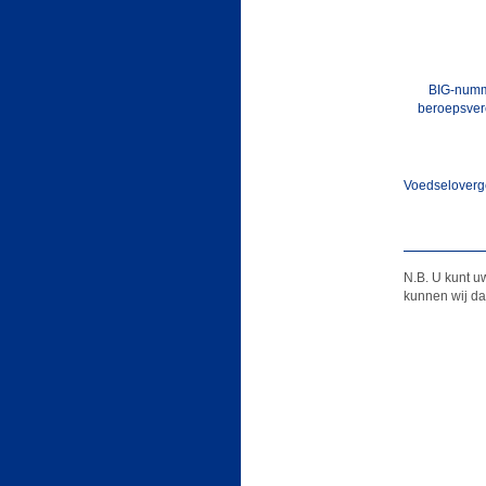
BIG-numm
beroepsver
Voedseloverg
N.B. U kunt u
kunnen wij d