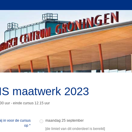
S maatwerk 2023
00 uur - einde cursus 12.15 uur
mij in voor de cursus
maandag 25 september
op
*
[de limiet van dit onderdeel is bereikt]