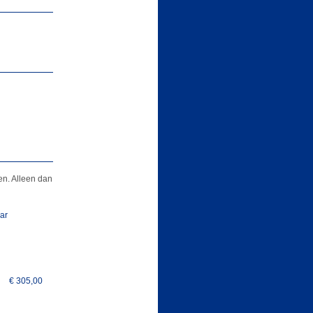
n. Alleen dan
aar
€ 305,00