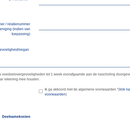
er / relatienummer
eniging (indien van
toepassing)
evoeligheid/vegan
w voedselovergevoeligheden tot 1 week voorafgaande aan de nascholing doorgeve
aar rekening mee houden.
Ik ga akkoord met de algemene voorwaarden
*
(
link n
voorwaarden
)
Deelnamekosten