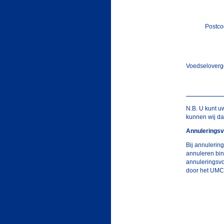
Postco
Voedseloverge
N.B. U kunt u
kunnen wij d
Annuleringsv
Bij annulering
annuleren bin
annuleringsv
door het UMC