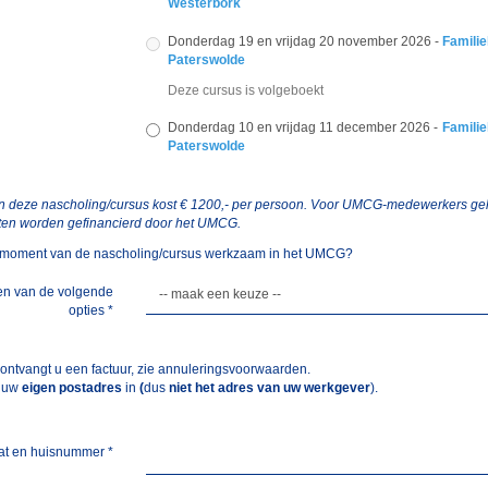
Westerbork
Donderdag 19 en vrijdag 20 november 2026 -
Familie
Paterswolde
Deze cursus is volgeboekt
Donderdag 10 en vrijdag 11 december 2026 -
Familie
Paterswolde
 deze nascholing/cursus kost € 1200,- per persoon. Voor UMCG-medewerkers gel
en worden gefinancierd door het UMCG.
t moment van de nascholing/cursus werkzaam in het UMCG?
en van de volgende
opties
*
 ontvangt u een factuur, zie annuleringsvoorwaarden.
r uw
eigen postadres
in
(
dus
niet het adres van uw werkgever
).
at en huisnummer
*