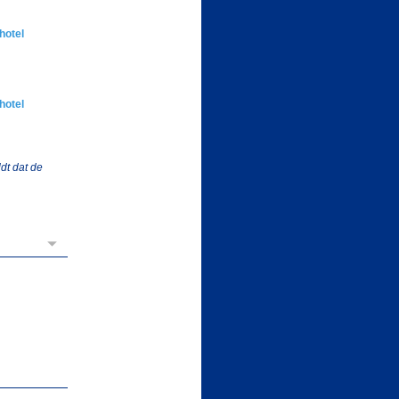
hotel
hotel
dt dat de