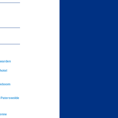
uwarden
hotel
deboom
 Paterswolde
enne