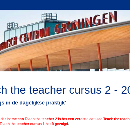
h the teacher cursus 2 - 
s in de dagelijkse praktijk'
 deelname aan Teach the teacher 2 is het een vereiste dat u de Teach the teac
 Teach the teacher cursus 1 heeft gevolgd
.