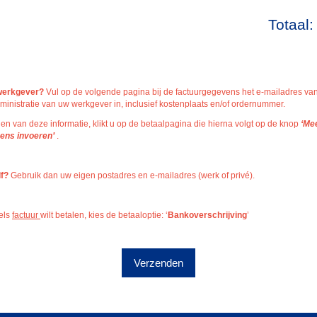
Totaal:
 werkgever?
Vul op de volgende pagina bij de factuurgegevens het e-mailadres va
ministratie van uw werkgever in, inclusief kostenplaats en/of ordernummer.
len van deze informatie, klikt u op de betaalpagina die hierna volgt op de knop
‘Me
ens invoeren’
.
lf?
Gebruik dan uw eigen postadres en e-mailadres (werk of privé).
els
factuur
wilt betalen, kies de betaaloptie: ‘
Bankoverschrijving
’
Verzenden