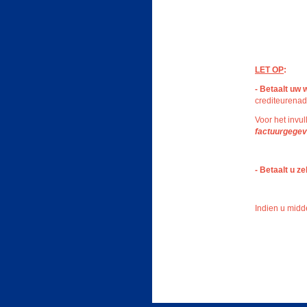
LET OP
:
- Betaalt uw
crediteurenad
Voor het invul
factuurgegev
- Betaalt u ze
Indien u midd