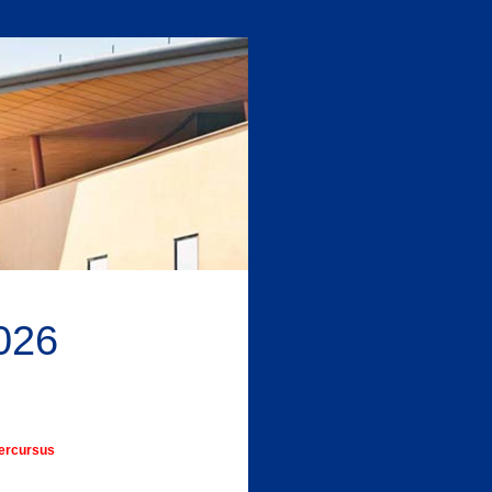
2026
hercursus