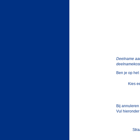
Deelname aan
deelnamekost
Ben je op he
Kies e
Bij annuleren
Vul hieronde
Stra