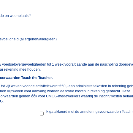
de en woonplaats
*
voeligheid (allergenen/allergieën)
w voedselovergevoeligheden tot 1 week voorafgaande aan de nascholing doorgeve
aar rekening mee houden.
oorwaarden Teach the Teacher.
 tot vijf weken voor de activiteit wordt €50,- aan administratiekosten in rekening geb
nen vijf weken voor aanvang worden de totale kosten in rekening gebracht. Deze
oorwaarden gelden óók voor UMCG-medewerkers waarbij de inschrijfkosten betaa
G.
Ik ga akkoord met de annuleringsvoorwaarden Teach 