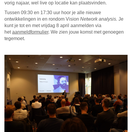
vorig najaar, wel live op locatie kan plaatsvinden.
Tussen 09:30 en 17:30 uur hoor je alle nieuwe
ontwikkelingen in en rondom Vision
Network analysis.
Je
kunt je tot en met vrijdag 8 april aanmelden via
het
aanmeldformulier
. We zien jouw komst met genoegen
tegemoet.