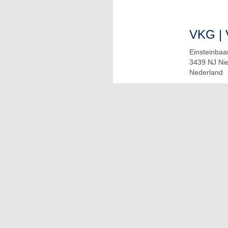
VKG | 
Einsteinbaa
3439 NJ Ni
Nederland