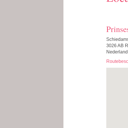
Prinse
Schiedam
3026 AB R
Nederland
Routebesch