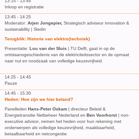
13:15 - 13:45
Inloop en registratie
13:45 - 14:25
Moderator:
Arjen Jongepier,
Strategisch adviseur innovation &
sustainability | Stedin
Terugblik: Historie van elektro(techniek)
Presentatie:
Lou van der Sluis
| TU Delft, gaat in op de
ontstaansgeschiedenis van de elektriciteitssector en de opmaat
naar nut en noodzaak van volledige keuzevrijheid.
14:25 - 14:45
Pauze
14:45 - 15:30
Heden: Hoe zijn we hier beland?
Panelleden
Hans-Peter Oskam
| directeur Beleid &
Energietransitie Netbeheer Nederland en
Ben Voorhorst
| non-
executive advisor, nemen het heden voor hun rekening met
onderwerpen als volledige keuzevrijheid, maakbaarheid,
betaalbaarheid en netcongestie.