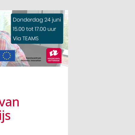
van
js