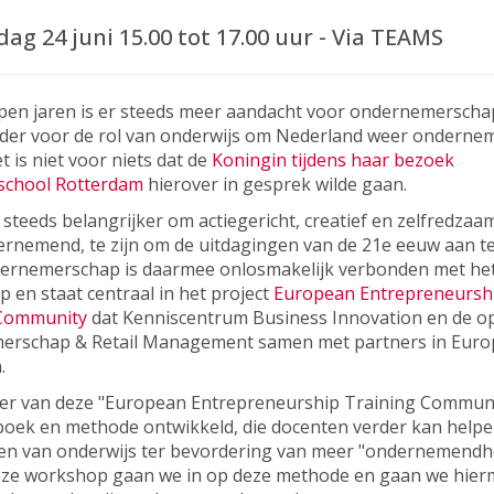
ag 24 juni 15.00 tot 17.00 uur - Via TEAMS
pen jaren is er steeds meer aandacht voor ondernemerscha
nder voor de rol van onderwijs om Nederland weer onderne
 is niet voor niets dat de
Koningin tijdens haar bezoek
school Rotterdam
hierover in gesprek wilde gaan.
steeds belangrijker om actiegericht, creatief en zelfredzaa
rnemend, te zijn om de uitdagingen van de 21e eeuw aan t
ernemerschap is daarmee onlosmakelijk verbonden met he
p en staat centraal in het project
European Entrepreneursh
 Community
dat Kenniscentrum Business Innovation en de op
rschap & Retail Management samen met partners in Europ
.
der van deze "European Entrepreneurship Training Communit
oek en methode ontwikkeld, die docenten verder kan helpen
en van onderwijs ter bevordering van meer "ondernemendhe
eze workshop gaan we in op deze methode en gaan we hier