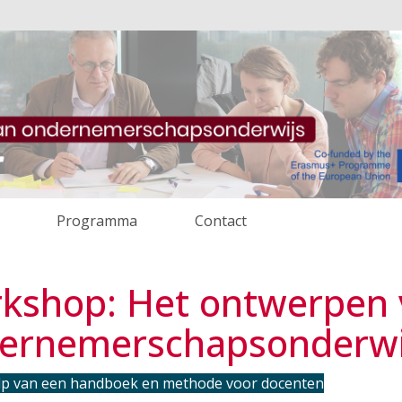
Programma
Contact
kshop: Het ontwerpen 
ernemerschapsonderwi
p van een handboek en methode voor docenten