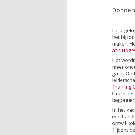
Donderd
De afgelo
het bijzo
maken. Het
aan Hoge
Het wordt 
meer onde
gaan. Ond
leiderscha
Training
Onderneme
begonnen
In het ka
een handb
ontwikkel
Tijdens d