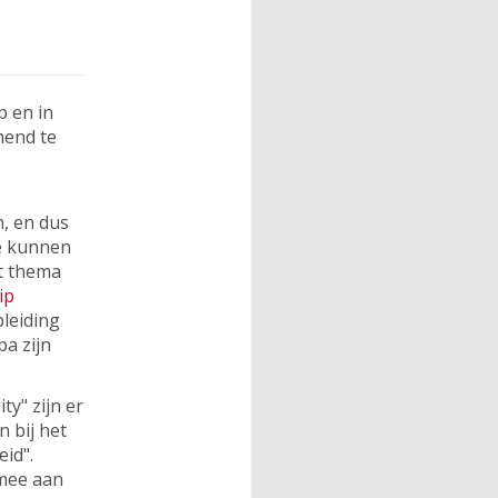
p en in
mend te
m, en dus
e kunnen
t thema
ip
leiding
a zijn
y" zijn er
 bij het
id".
mee aan