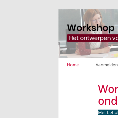
Home
Aanmelden
Wor
ond
Met behul