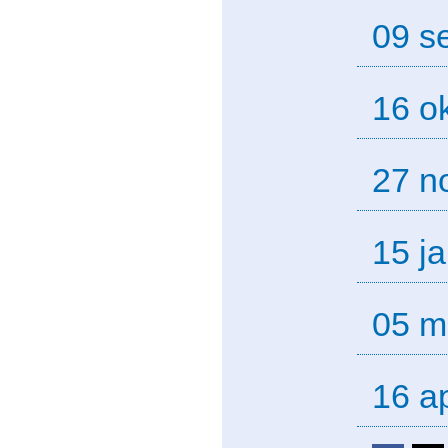
09 s
16 o
27 n
15 j
05 m
16 ap