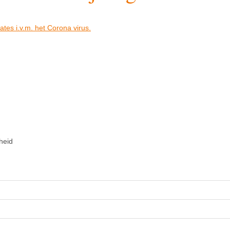
dates i.v.m. het Corona virus.
heid