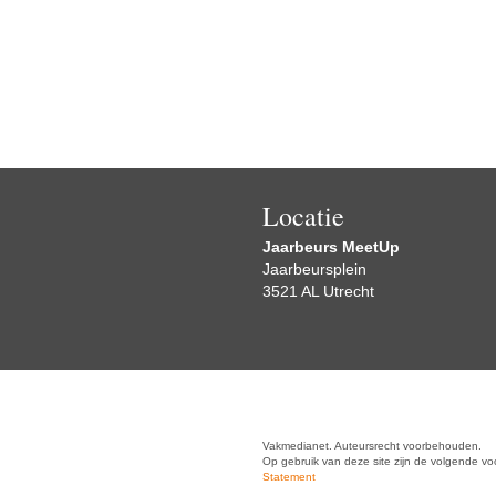
Locatie
Jaarbeurs MeetUp
Jaarbeursplein
3521 AL Utrecht
Vakmedianet. Auteursrecht voorbehouden.
Op gebruik van deze site zijn de volgende v
Statement