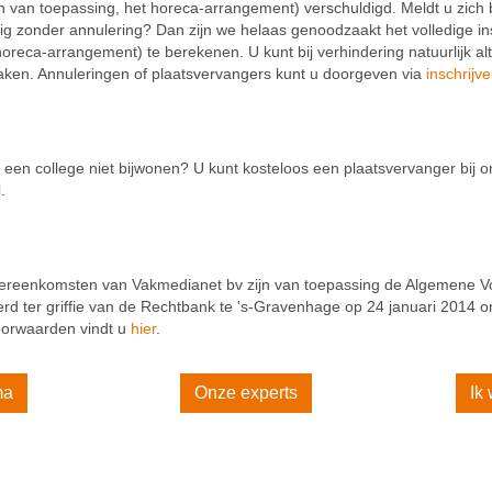
ndien van toepassing, het horeca-arrangement) verschuldigd. Meldt u zic
ig zonder annulering? Dan zijn we helaas genoodzaakt het volledige insc
horeca-arrangement) te berekenen. U kunt bij verhindering natuurlijk al
maken. Annuleringen of plaatsvervangers kunt u doorgeven via
inschrij
 een college niet bijwonen? U kunt kosteloos een plaatsvervanger bij 
l
.
vereenkomsten van Vakmedianet bv zijn van toepassing de Algemene 
d ter griffie van de Rechtbank te 's-Gravenhage op 24 januari 2014
orwaarden vindt u
hier
.
ma
Onze experts
Ik