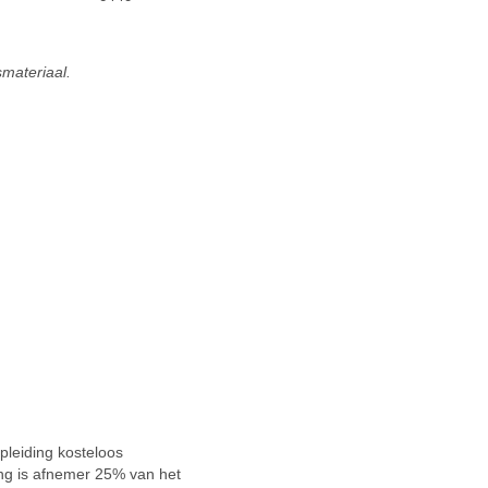
smateriaal.
 opleiding kosteloos
ing is afnemer 25% van het