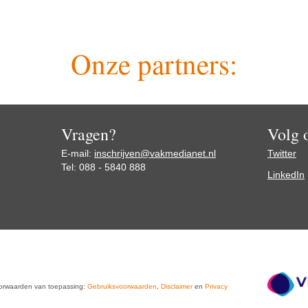
Onze partners:
Vragen?
Volg 
E-mail:
inschrijven@vakmedianet.nl
Twitter
Tel: 088 - 5840 888
LinkedIn
oorwaarden van toepassing:
Gebruiksvoorwaarden
,
Disclaimer
en
Privacy