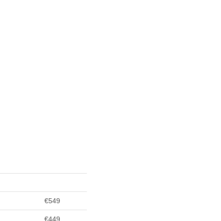
€549
€449