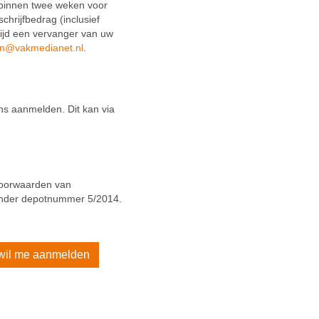
h binnen twee weken voor
hrijfbedrag (inclusief
tijd een vervanger van uw
ven@vakmedianet.nl
.
ons aanmelden. Dit kan via
Voorwaarden van
 onder depotnummer 5/2014.
 wil me aanmelden