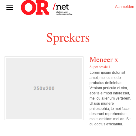
Aanmelden
Sprekers
Meneer x
Super sessie 1
Lorem ipsum dolor sit
amet, mel cu modo
probatus definiebas.
Veniam pericula ei vim,
eos te eirmod interesset,
mel cu alienum verterem.
Ut usu munere
philosophia, te mei facer
deserunt reprehendunt,
malis omittam mel an. Sit
cu doctus efficiantur.