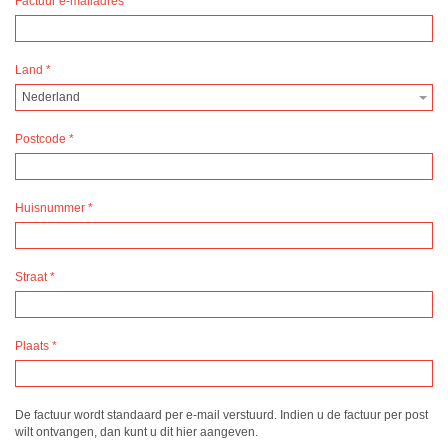
Factuur e-mailadres
Land
*
Nederland
Postcode
*
Huisnummer
*
Straat
*
Plaats
*
De factuur wordt standaard per e-mail verstuurd. Indien u de factuur per post
wilt ontvangen, dan kunt u dit hier aangeven.