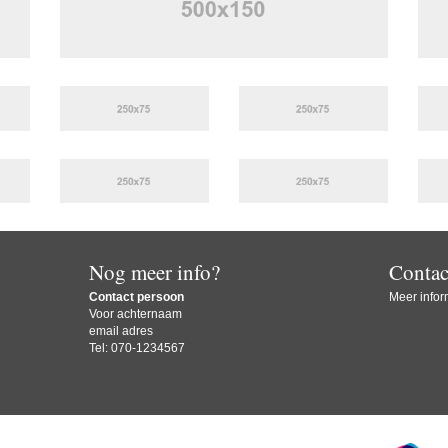
Nog meer info?
Contac
Contact persoon
Meer inform
Voor achternaam
email adres
Tel: 070-1234567