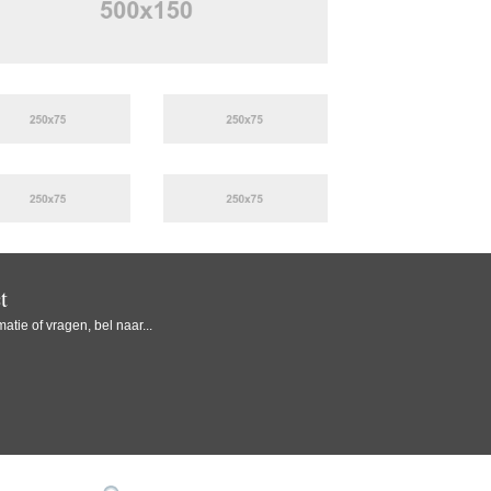
t
atie of vragen, bel naar...