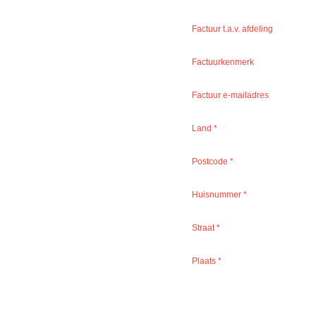
Factuur t.a.v. afdeling
Factuurkenmerk
Factuur e-mailadres
Land
*
Postcode
*
Huisnummer
*
Straat
*
Plaats
*