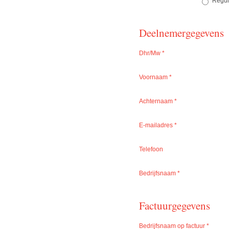
Reguli
Deelnemergegevens
Dhr/Mw
*
Voornaam
*
Achternaam
*
E-mailadres
*
Telefoon
Bedrijfsnaam
*
Factuurgegevens
Bedrijfsnaam op factuur
*