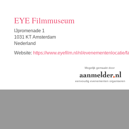
EYE Filmmuseum
IJpromenade 1
1031 KT Amsterdam
Nederland
Website:
https://www.eyefilm.nl/nl/evenementenlocatie/f
Mogelijk gemaakt door
eenvoudig evenementen organiseren